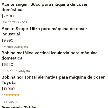
Aceite singer 100cc para máquina de coser
doméstica
$2.500
1SSACEITEI
|
SINGER
Aceite Singer 1 litro para máquina de coser
industrial
$9.990
FPH7118500
|
Toyota
Bobina metálica vertical izquierda para máquina
doméstica
$6.990
FT673540AG
|
Toyota
Agotado
Bobina horizontal alernativa para máquina de coser
Toyota
$19.990
5.0
1151
|
TOYOTA
Prensatela Teflón