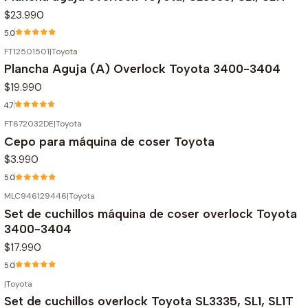
$23.990
5.0
FT12501501
|
Toyota
Plancha Aguja (A) Overlock Toyota 3400-3404
$19.990
4.7
FT672032DE
|
Toyota
Cepo para máquina de coser Toyota
$3.990
5.0
MLC946129446
|
Toyota
Agotado
Set de cuchillos máquina de coser overlock Toyota
3400-3404
$17.990
5.0
|
Toyota
Set de cuchillos overlock Toyota SL3335, SL1, SL1T