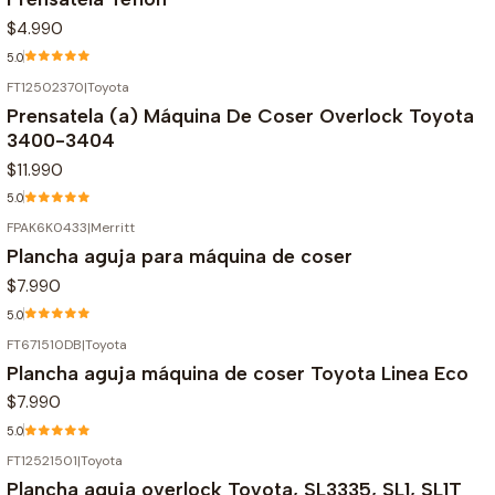
$4.990
5.0
FT12502370
|
Toyota
Prensatela (a) Máquina De Coser Overlock Toyota
3400-3404
$11.990
5.0
FPAK6K0433
|
Merritt
Plancha aguja para máquina de coser
$7.990
5.0
FT671510DB
|
Toyota
Plancha aguja máquina de coser Toyota Linea Eco
$7.990
5.0
FT12521501
|
Toyota
Plancha aguja overlock Toyota, SL3335, SL1, SL1T