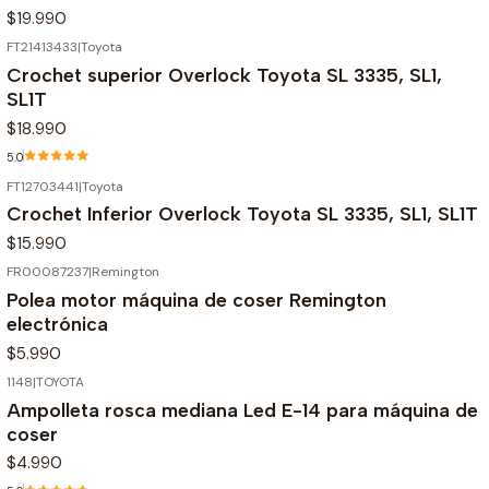
$19.990
FT21413433
|
Toyota
Crochet superior Overlock Toyota SL 3335, SL1,
SL1T
$18.990
5.0
FT12703441
|
Toyota
Crochet Inferior Overlock Toyota SL 3335, SL1, SL1T
$15.990
FR00087237
|
Remington
Agotado
Polea motor máquina de coser Remington
electrónica
$5.990
1148
|
TOYOTA
Ampolleta rosca mediana Led E-14 para máquina de
coser
$4.990