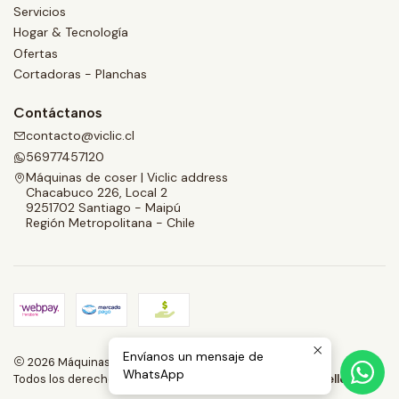
Servicios
Hogar & Tecnología
Ofertas
Cortadoras - Planchas
Contáctanos
contacto@viclic.cl
56977457120
Máquinas de coser | Viclic address
Chacabuco 226, Local 2
9251702 Santiago - Maipú
Región Metropolitana - Chile
Envíanos un mensaje de
2026 Máquinas de coser | Viclic Spa.
WhatsApp
Todos los derechos reservados.
Desarrollado por Jumpseller
.