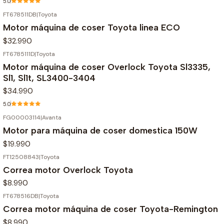
5.0
FT678511DB
|
Toyota
Motor máquina de coser Toyota linea ECO
$32.990
FT6785111D
|
Toyota
Motor máquina de coser Overlock Toyota Sl3335,
Sl1, Sl1t, SL3400-3404
$34.990
5.0
FG00003114
|
Avanta
Agotado
Motor para máquina de coser domestica 150W
$19.990
FT12508843
|
Toyota
Correa motor Overlock Toyota
$8.990
FT678516DB
|
Toyota
Agotado
Correa motor máquina de coser Toyota-Remington
$8.990