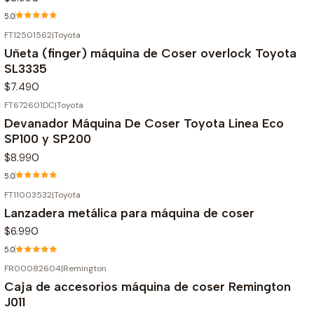
5.0
FT12501562
|
Toyota
Agotado
Uñeta (finger) máquina de Coser overlock Toyota
SL3335
$7.490
FT672601DC
|
Toyota
Agotado
Devanador Máquina De Coser Toyota Linea Eco
SP100 y SP200
$8.990
5.0
FT11003532
|
Toyota
Lanzadera metálica para máquina de coser
$6.990
5.0
FR00082604
|
Remington
Caja de accesorios máquina de coser Remington
J011