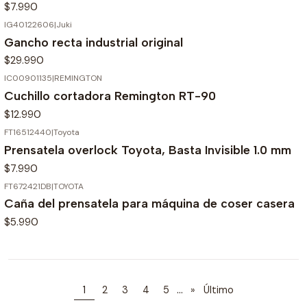
$7.990
IG40122606
|
Juki
Gancho recta industrial original
$29.990
IC00901135
|
REMINGTON
Cuchillo cortadora Remington RT-90
$12.990
FT16512440
|
Toyota
Prensatela overlock Toyota, Basta Invisible 1.0 mm
$7.990
FT672421DB
|
TOYOTA
Caña del prensatela para máquina de coser casera
$5.990
...
1
2
3
4
5
»
Último