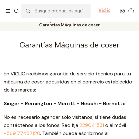
Este es el texto del slide
Leer más
Inicio
garantías servicio técnico
Garantías Máquinas de coser
Garantías Máquinas de coser
En VICLIC recibimos garantía de servicio técnico para tu
máquina de coser adquiridas en el comercio establecido
de las marcas:
Singer - Remington - Merritt - Necchi - Bernette
No es necesario agendar solo visítanos, si tiene dudas
contáctenos a los fonos: Red fija
229041531
o al móvil
+569 77457120
. También puede escribirnos a: