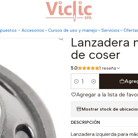
Este es el texto del slide
Leer más
 metálica para máquina de coser
puestos - Accesorios
Cursos de uso y manejo
Servicios
Oferta
|
Lanzadera 
de coser
5.0
1 reseña
Agreg
Cantidad
Agregar a la lista de favo
Mostrar stock de ubicaci
DESCRIPCIÓN
Lanzadera izquierda para máq