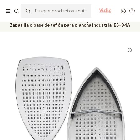
Este es el texto del slide
Leer más
Inicio
Repuestos - Accesorios
Reptos. Industriales
Zapatilla o base de teflón para plancha industrial ES-94A