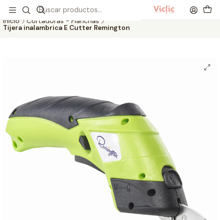
Este es el texto del slide
Leer más
Inicio
Cortadoras - Planchas
Tijera inalambrica E Cutter Remington