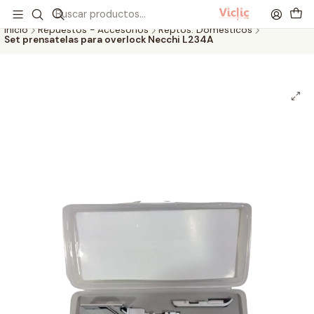
Este es el texto del slide
Leer más
Inicio
Repuestos - Accesorios
Reptos. Domésticos
Set prensatelas para overlock Necchi L234A