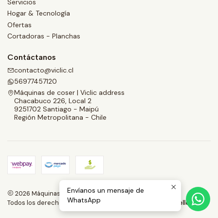
Servicios
Hogar & Tecnología
Ofertas
Cortadoras - Planchas
Contáctanos
contacto@viclic.cl
56977457120
Máquinas de coser | Viclic address
Chacabuco 226, Local 2
9251702 Santiago - Maipú
Región Metropolitana - Chile
Envíanos un mensaje de
2026 Máquinas de coser | Viclic Spa.
WhatsApp
Todos los derechos reservados.
Desarrollado por Jumpseller
.