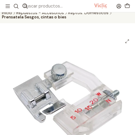
Este es el texto del slide
Leer más
Inicio
Repuestos - Accesorios
Reptos. Domésticos
Prensatela Sesgos, cintas o bies