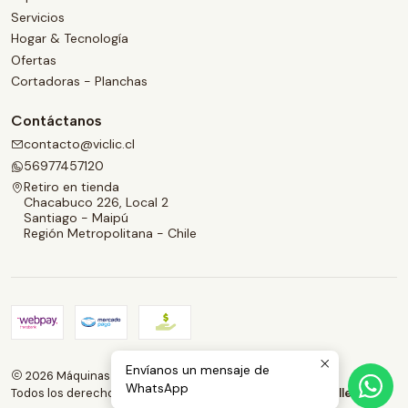
Servicios
Hogar & Tecnología
Ofertas
Cortadoras - Planchas
Contáctanos
contacto@viclic.cl
56977457120
Retiro en tienda
Chacabuco 226, Local 2
Santiago - Maipú
Región Metropolitana - Chile
Envíanos un mensaje de
2026 Máquinas de coser | Viclic Spa.
WhatsApp
Todos los derechos reservados.
Desarrollado por Jumpseller
.