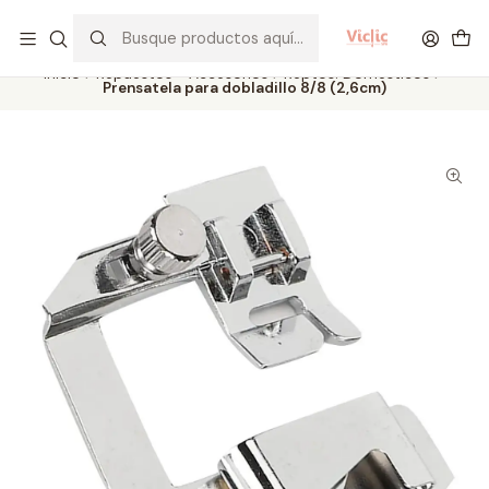
Este es el texto del slide
Leer más
Inicio
Repuestos - Accesorios
Reptos. Domésticos
Prensatela para dobladillo 8/8 (2,6cm)