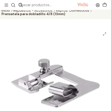
Este es el texto del slide
Leer más
Inicio
Repuestos - Accesorios
Reptos. Domésticos
Prensatela para dobladillo 4/8 (13mm)