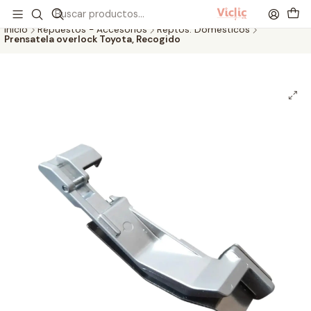
Este es el texto del slide
Leer más
Inicio
Repuestos - Accesorios
Reptos. Domésticos
Prensatela overlock Toyota, Recogido