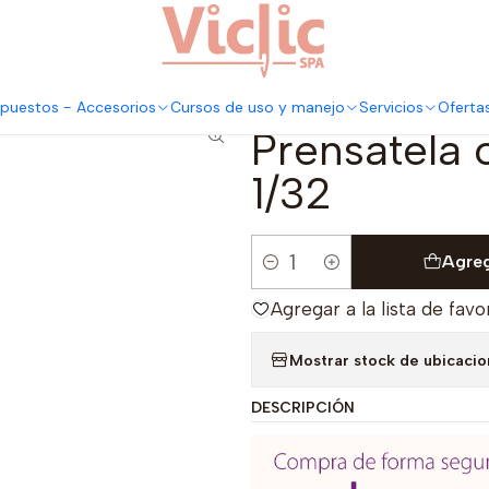
Este es el texto del slide
Leer más
a compensado izquierdo 1/32
puestos - Accesorios
Cursos de uso y manejo
Servicios
Oferta
|
Prensatela
1/32
Agreg
Cantidad
Agregar a la lista de favo
Mostrar stock de ubicaci
DESCRIPCIÓN