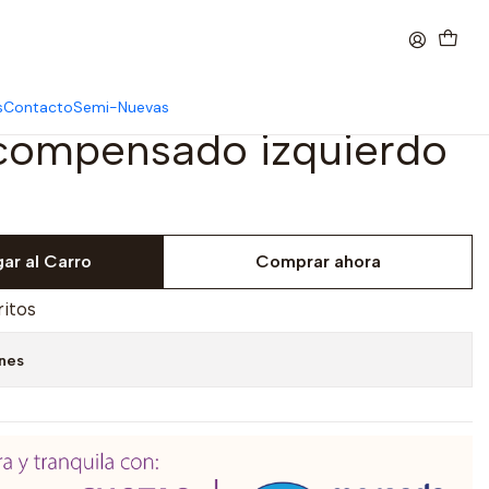
s
Contacto
Semi-Nuevas
 compensado izquierdo
ar al Carro
Comprar ahora
ritos
ones