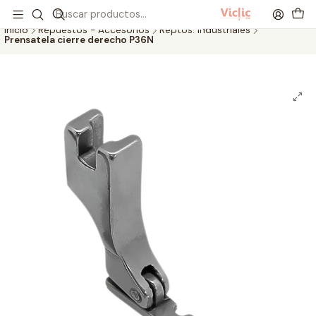
Este es el texto del slide
Leer más
Inicio
Repuestos - Accesorios
Reptos. Industriales
Prensatela cierre derecho P36N