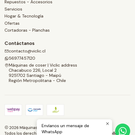
Repuestos - Accesorios
Servicios
Hogar & Tecnología
Ofertas
Cortadoras - Planchas
Contáctanos
contacto@viclic.cl
56977457120
Máquinas de coser | Viclic address
Chacabuco 226, Local 2
9251702 Santiago - Maipú
Región Metropolitana - Chile
Envíanos un mensaje de
2026 Máquinas de coser | Viclic Spa.
WhatsApp
Todos los derechos reservados.
Desarrollado por Jumpseller
.