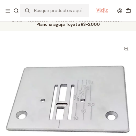
Este es el texto del slide
Leer más
Inicio
Repuestos - Accesorios
Reptos. Domésticos
Plancha aguja Toyota RS-2000