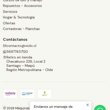
Cursos de uso y manejo
Repuestos - Accesorios
Servicios
Hogar & Tecnología
Ofertas
Cortadoras - Planchas
Contáctanos
contacto@viclic.cl
56977457120
Retiro en tienda
Chacabuco 226, Local 2
Santiago - Maipú
Región Metropolitana - Chile
Envíanos un mensaje de
2026 Máquinas de coser | Viclic Spa.