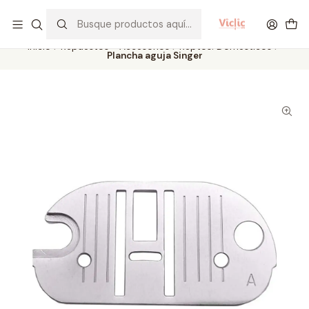
Este es el texto del slide
Leer más
Inicio
Repuestos - Accesorios
Reptos. Domésticos
Plancha aguja Singer