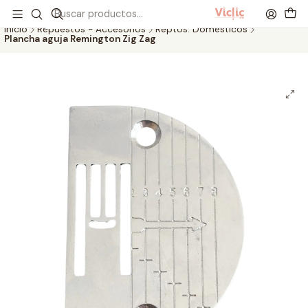
Este es el texto del slide
Leer más
Inicio
Repuestos - Accesorios
Reptos. Domésticos
Plancha aguja Remington Zig Zag