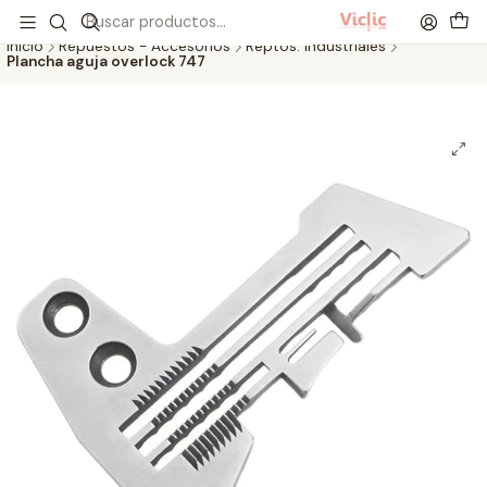
Este es el texto del slide
Leer más
Inicio
Repuestos - Accesorios
Reptos. Industriales
Plancha aguja overlock 747