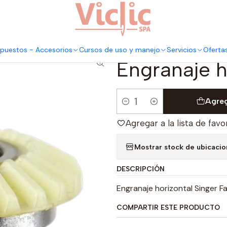
Este es el texto del slide
Leer más
 horizontal Singer Facilita
puestos - Accesorios
Cursos de uso y manejo
Servicios
Oferta
|
Engranaje ho
Agreg
Cantidad
Agregar a la lista de favo
Mostrar stock de ubicaci
DESCRIPCIÓN
Engranaje horizontal Singer Fac
COMPARTIR ESTE PRODUCTO