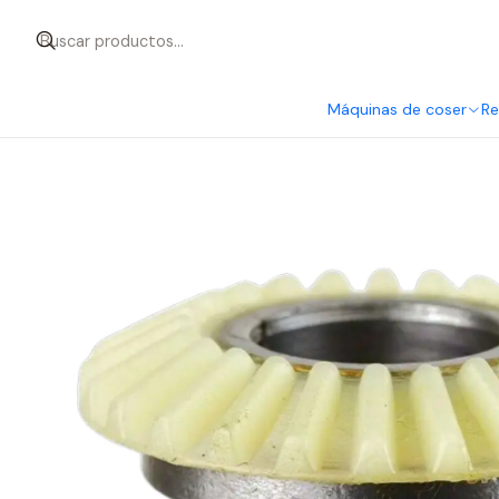
Inicio
Repuestos - Accesorios
Reptos. Domésticos
Engranaje
Máquinas de coser
Re