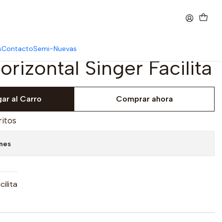
s
Contacto
Semi-Nuevas
rizontal Singer Facilita
ar al Carro
Comprar ahora
ritos
ones
ilita