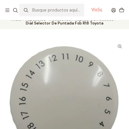
Este es el texto del slide
Leer más
Inicio
Repuestos - Accesorios
Reptos. Domésticos
Dial Selector De Puntada Fsb R18 Toyota