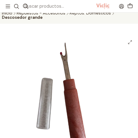
Este es el texto del slide
Leer más
Inicio
Repuestos - Accesorios
Reptos. Domésticos
Descosedor grande