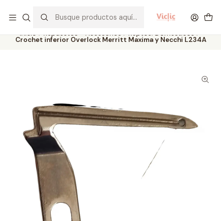
Este es el texto del slide
Leer más
Inicio
Repuestos - Accesorios
Reptos. Domésticos
Crochet inferior Overlock Merritt Maxima y Necchi L234A