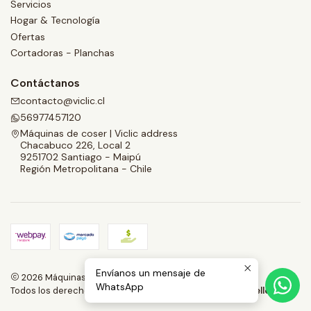
Servicios
Hogar & Tecnología
Ofertas
Cortadoras - Planchas
Contáctanos
contacto@viclic.cl
56977457120
Máquinas de coser | Viclic address
Chacabuco 226, Local 2
9251702 Santiago - Maipú
Región Metropolitana - Chile
Envíanos un mensaje de
2026 Máquinas de coser | Viclic Spa.
WhatsApp
Todos los derechos reservados.
Desarrollado por Jumpseller
.