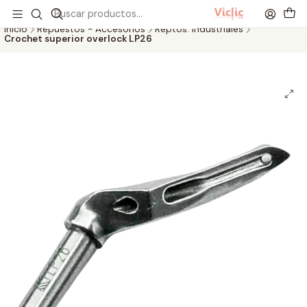
Este es el texto del slide
Leer más
Inicio
Repuestos - Accesorios
Reptos. Industriales
Crochet superior overlock LP26