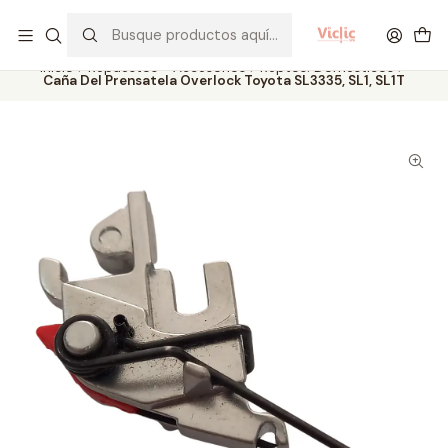
Este es el texto del slide
Leer más
Inicio
Repuestos - Accesorios
Reptos. Domésticos
Caña Del Prensatela Overlock Toyota SL3335, SL1, SL1T