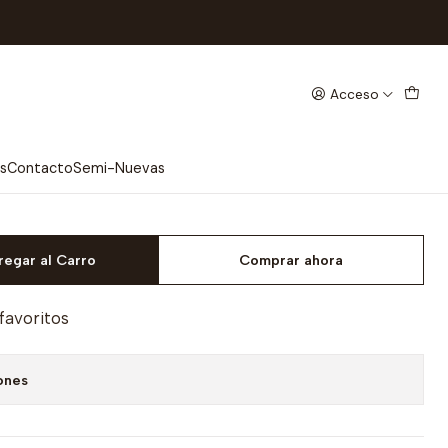
 - HERCULES
Acceso
 - HERCULES
s
Contacto
Semi-Nuevas
regar al Carro
Comprar ahora
 favoritos
ones