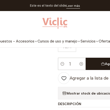
stos - Accesorios
Agujas
Agujas Máq. Industriales
AGUJA DBXK5
Este es el texto del slide
Leer más
|
AGUJA DBXK5
GROSOR
uestos - Accesorios
Cursos de uso y manejo
Servicios
Oferta
90/14
Ag
Cantidad
Agregar a la lista de
Mostrar stock de ubicaci
DESCRIPCIÓN