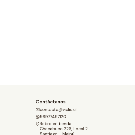
Contáctanos
contacto@viclic.cl
56977457120
Retiro en tienda
Chacabuco 226, Local 2
Santiago - Maipú